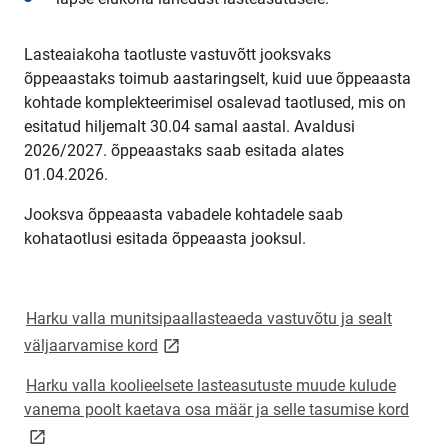
Lasteaiakoha taotluste vastuvõtt jooksvaks
õppeaastaks toimub aastaringselt, kuid uue õppeaasta
kohtade komplekteerimisel osalevad taotlused, mis on
esitatud hiljemalt 30.04 samal aastal. Avaldusi
2026/2027. õppeaastaks saab esitada alates
01.04.2026.
Jooksva
õppeaasta vabadele kohtadele saab
kohataotlusi esitada
õppeaasta jooksul
.
Harku valla munitsipaallasteaeda vastuvõtu ja sealt
link opens on new page
väljaarvamise kord
Harku valla koolieelsete lasteasutuste muude kulude
link 
vanema poolt kaetava osa määr ja selle tasumise kord