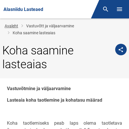
Alasniidu Lasteaed
Otsing
Menüü
Jälglink
Avaleht
Vastuvõtt ja väljaarvamine
Koha saamine lasteaias
Koha saamine
lasteaias
Vastuvõtmine ja väljaarvamine
Lasteaia koha taotlemine ja kohatasu määrad
Koha taotlemiseks peab laps olema taotletava