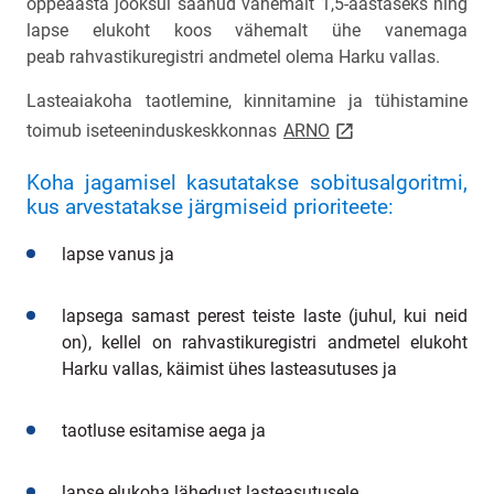
õppeaasta jooksul saanud
vähemalt 1,5-aastaseks
ning
lapse
elukoht koos vähemalt ühe vanemaga
peab
rahvastikuregistri andmetel olema Harku vallas.
Lasteaiakoha taotlemine, kinnitamine ja tühistamine
link opens on new p
toimub
iseteeninduskeskkonnas
ARNO
Koha jagamisel kasutatakse sobitusalgoritmi,
kus arvestatakse järgmiseid prioriteete:
lapse vanus ja
lapsega samast perest teiste laste (juhul, kui neid
on), kellel on rahvastikuregistri andmetel elukoht
Harku vallas, käimist ühes lasteasutuses ja
taotluse esitamise aega ja
lapse elukoha lähedust lasteasutusele.