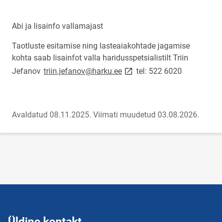
Abi ja lisainfo vallamajast
Taotluste esitamise ning lasteaiakohtade jagamise
kohta saab lisainfot valla haridusspetsialistilt Triin
link opens on new page
Jefanov
triin.jefanov@harku.ee
tel: 522 6020
Avaldatud 08.11.2025.
Viimati muudetud 03.08.2026.
Üldine kontakt