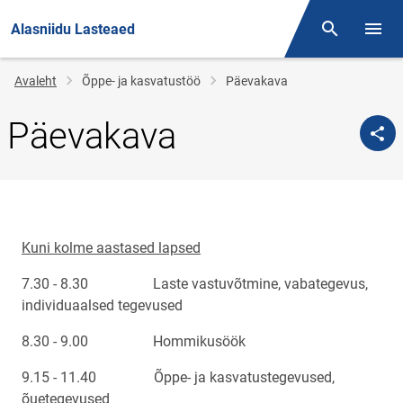
Alasniidu Lasteaed
Otsing
Menüü
Jälglink
Avaleht
Õppe- ja kasvatustöö
Päevakava
Päevakava
Kuni kolme aastased lapsed
7.30 - 8.30 Laste vastuvõtmine, vabategevus,
individuaalsed tegevused
8.30 - 9.00 Hommikusöök
9.15 - 11.40 Õppe- ja kasvatustegevused,
õuetegevused