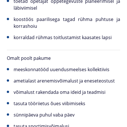
toetad õpetajat õppetegevuste planeerimisel ja
läbiviimisel
koostöös paarilisega tagad rühma puhtuse ja
korrashoiu
korraldad rühmas toitlustamist kaasates lapsi
Omalt poolt pakume
meeskonnatööd uuendusmeelses kollektiivis
ametialast arenemisvõimalust ja eneseteostust
võimalust rakendada oma ideid ja teadmisi
tasuta tööriietus õues viibimiseks
sünnipäeva puhul vaba päev
tasuta sportimisvõimalusi