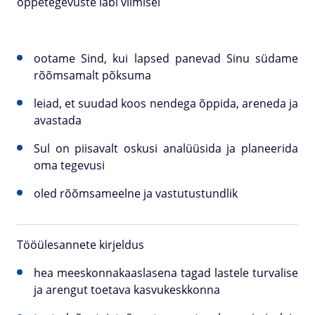
õppetegevuste läbi viimisel
ootame Sind, kui lapsed panevad Sinu südame
rõõmsamalt põksuma
leiad, et suudad koos nendega õppida, areneda ja
avastada
Sul on piisavalt oskusi analüüsida ja planeerida
oma tegevusi
oled rõõmsameelne ja vastutustundlik
Tööülesannete kirjeldus
hea meeskonnakaaslasena tagad lastele turvalise
ja arengut toetava kasvukeskkonna