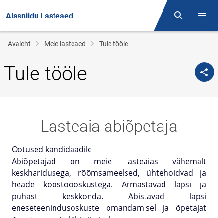
Alasniidu Lasteaed
Otsing
Menüü
Jälglink
Avaleht
Meie lasteaed
Tule tööle
Tule tööle
Lasteaia abiõpetaja
Ootused kandidaadile
Abiõpetajad on meie lasteaias vähemalt
keskharidusega, rõõmsameelsed, ühtehoidvad ja
heade koostööoskustega. Armastavad lapsi ja
puhast keskkonda. Abistavad lapsi
eneseteenindusoskuste omandamisel ja õpetajat