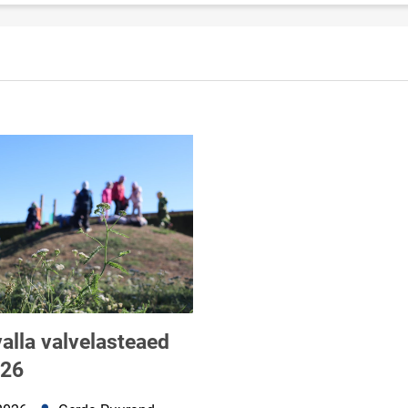
alla valvelasteaed
026