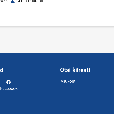
2026
Gerda Puurand
uupäev
Autor
id
Otsi kiiresti
Asukoht
Facebook