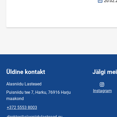
20.02.
Loomise k
Üldine kontakt
Jälgi me
Alasniidu Lasteaed
Instagram
Puisniidu tee 7, Harku, 76916 Harju
maakond
+372 5553 8003
direktor@alasniidulasteaed.eu