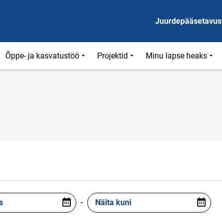
Juurdepääsetavus
Õppe- ja kasvatustöö
Projektid
Minu lapse heaks
s
-
Näita kuni