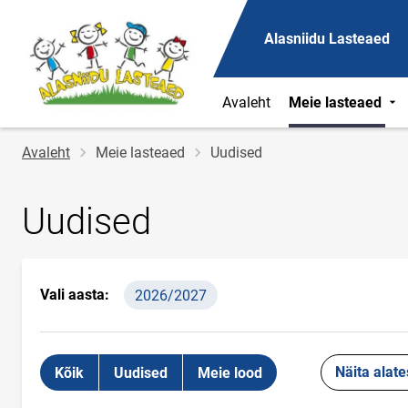
Alasniidu Lasteaed
Avaleht
Meie lasteaed
Jälglink
Avaleht
Meie lasteaed
Uudised
Uudised
Vali aasta:
2026/2027
Näita alate
Kõik
Uudised
Meie lood