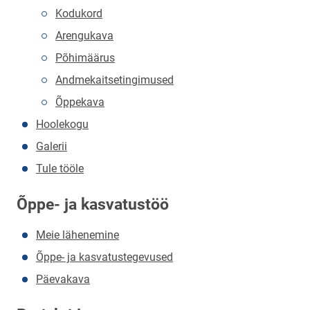
Kodukord
Arengukava
Põhimäärus
Andmekaitsetingimused
Õppekava
Hoolekogu
Galerii
Tule tööle
Õppe- ja kasvatustöö
Meie lähenemine
Õppe- ja kasvatustegevused
Päevakava