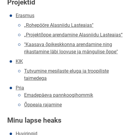
Projektid
Erasmus
„Rohepööre Alasniidu Lasteaias"
„Projektõppe arendamine Alasniidu Lasteaias“
"Kaasava õpikeskkonna arendamine ning
rikastamine läbi loovuse ja mängulise õppe"
KIK
Tutvumine mesilaste eluga ja troopiliste
taimedega
Pria
Emadepäeva pannkoogihommik
Õppeaia rajamine
Minu lapse heaks
Huviringid