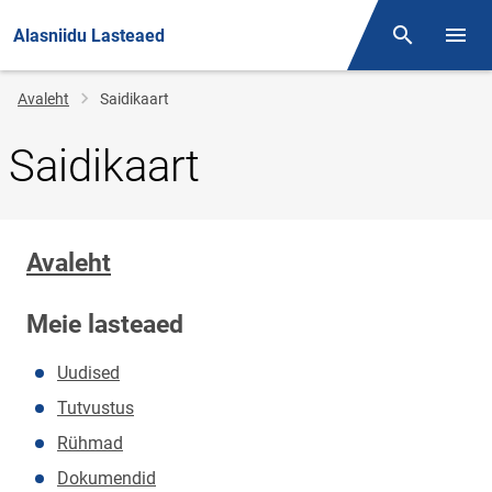
Alasniidu Lasteaed
Otsing
Menüü
Jälglink
Avaleht
Saidikaart
Saidikaart
Avaleht
Meie lasteaed
Uudised
Tutvustus
Rühmad
Dokumendid