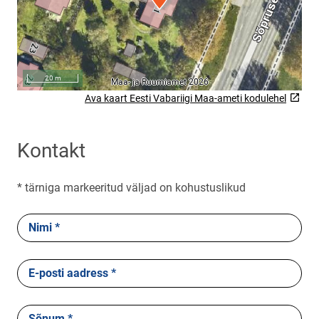
Ava kaart Eesti Vabariigi Maa-ameti kodulehel
Link will open on a new page
Kontakt
* tärniga markeeritud väljad on kohustuslikud
Nimi *
E-posti aadress *
Sõnum *