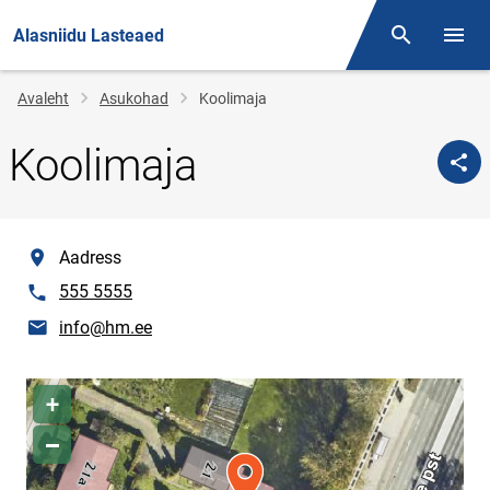
Alasniidu Lasteaed
Otsing
Menüü
Jälglink
Avaleht
Asukohad
Koolimaja
Koolimaja
location
Aadress
phone
555 5555
E-post
info@hm.ee
Asukoha kaart