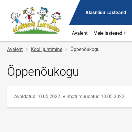
Alasniidu Lasteaed
Avaleht
Meie lasteaed
Jälglink
Avaleht
Kooli juhtimine
Õppenõukogu
Õppenõukogu
Avaldatud 10.05.2022.
Viimati muudetud 10.05.2022.