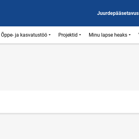
Juurdepääsetavus
Õppe- ja kasvatustöö
Projektid
Minu lapse heaks