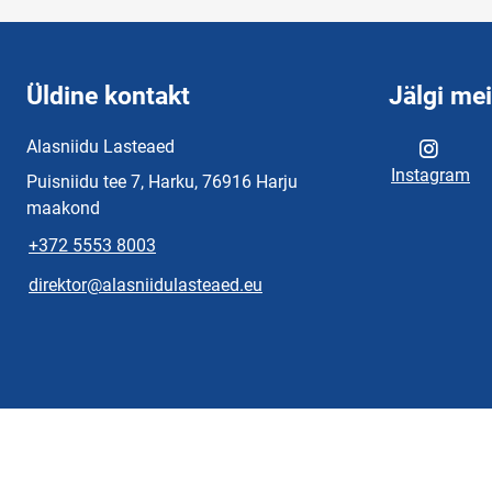
Üldine kontakt
Jälgi me
Alasniidu Lasteaed
Instagram
Puisniidu tee 7, Harku, 76916 Harju
maakond
+372 5553 8003
direktor@alasniidulasteaed.eu