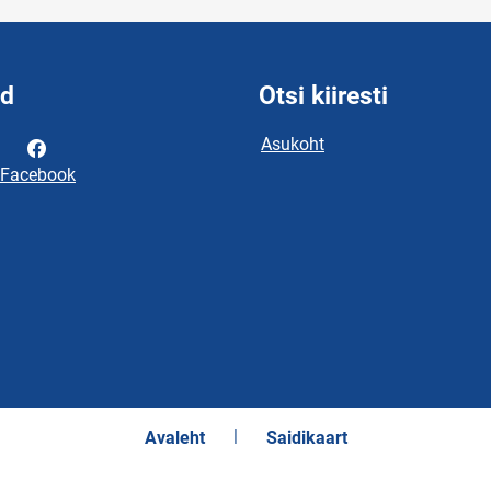
id
Otsi kiiresti
Asukoht
Facebook
Avaleht
Saidikaart